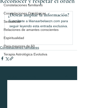
Reconocer y respetar el orden
Constelaciones familiares
Constelaciones Ontológicas
¿Deseas ampliar la información?
Suscríbete a lilianaarbelaezn.com para 
Sexualidad
seguir leyendo esta entrada exclusiva.
Relaciones de amantes conscientes
Espiritualidad
Suscríbete ahora
Para mayores de 50
Constelaciones familiares
Terapia Astrológica Evolutiva
Ver todo
Entradas recientes