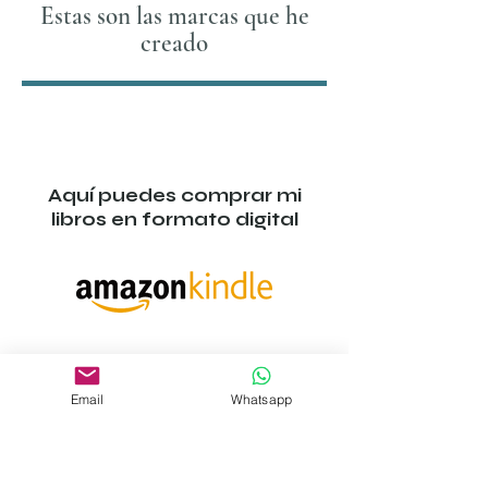
Estas son las marcas que he
creado
Aquí puedes comprar mi
libros en formato digital
Aquí puedes comprar mi
libros en formato papel
Email
Whatsapp