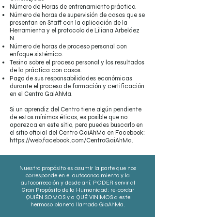
Número de Horas de entrenamiento práctico.
Número de horas de supervisión de casos que se
presentan en Staff con la aplicación de la
Herramienta y el protocolo de Liliana Arbeláez
N.
Número de horas de proceso personal con
enfoque sistémico.
Tesina sobre el proceso personal y los resultados
de la práctica con casos.
Pago de sus responsabilidades económicas
durante el proceso de formación y certificación
en el Centro GaiAhMa.
Si un aprendiz del Centro tiene algún pendiente
de estos mínimos éticos, es posible que no
aparezca en este sitio, pero puedes buscarlo en
el sitio oficial del Centro GaiAhMa en Facebook:
https://web.facebook.com/CentroGaiAhMa.
Nuestro propósito es asumir la parte que nos
corresponde en el autoconocimiento y la
autocorrección y desde ahí, PODER servir al
Gran Propósito de la Humanidad: re-cordar
QUIÉN SOMOS y a QUÉ VINIMOS a este
hermoso planeta llamado GiaAhMa.