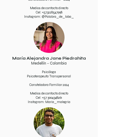
Medios de contacto directo
Cel:
+573228547998
Instagram: @Palabra_de_loba_
María Alejandra Jane Piedrahita
Medellín - Colombia
Psicóloga
Psicoterapeuta Transpersonal
Consteladora Familiar 2024
Medios de contacto directo
Cel:
+57 3004348261
Instagram: Maria_malegria