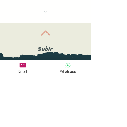
Inmersiones grupales mensuales
4 horas
Contenidos en plataforma del
Centro GaiAhMa - Virtual
Subir
Revisión personalizada de
tareas en la plataforma
Sígueme
en redes
Email
Whatsapp
1 sesión individual mensual de
Terapia Astrológica Evolutiva
​© 2023 by Liliana Arbeláez N
Medellín - Colombia