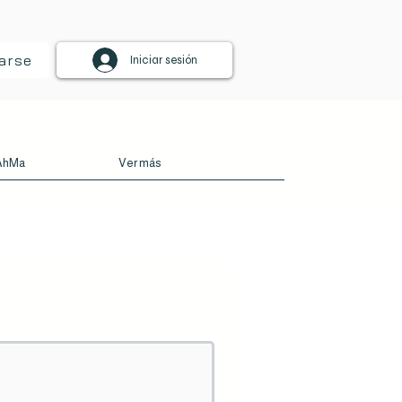
arse
Iniciar sesión
iAhMa
Ver más