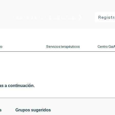
Pedir cita +57 3155137238
Registr
io
Servicios terapéuticos
Centro Ga
as a continuación.
s
Grupos sugeridos