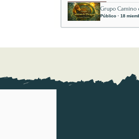
Grupo Camino 
Público
·
18 miem