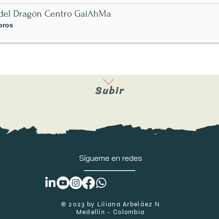
del Dragón Centro GaiAhMa
bros
Subir
Sígueme
en redes
​© 2023 by Liliana Arbeláez N
Medellín - Colombia