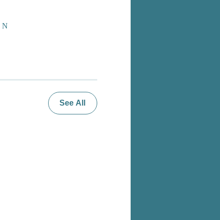
z N
See All