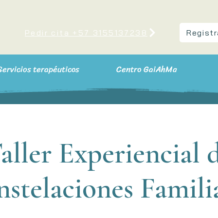
Pedir cita +57 3155137238
Registr
Servicios terapéuticos
Centro GaiAhMa
aller Experiencial 
stelaciones Famili