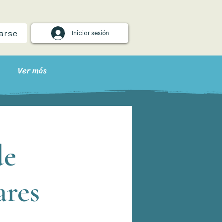
arse
Iniciar sesión
Ver más
de
ares